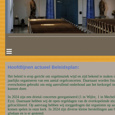
Hoofdlijnen actueel Beleidsplan:
Het beleid is erop gericht om orgelmuziek wijd en zijd bekend te maken 
jaarlijks organiseren van een aantal orgelconcerten. Daarnaast worden fin
overschotten gebruikt om enig aanvullend onderhoud aan het kerkorgel in
kunnen doen.
In 2024 zijn een drietal concerten georganiseerd (1 in Wijlre, 1 in Mechel
Eys). Daarnaast hebben wij de open orgeldagen van de overkopelende sti
gefraciliteerd. Op aanvraag hebben wij zorggedragen dat organisten op a
komen spelen in onze kerk. In 2024 zijn diverse kleine herstellingen aan h
gfedaan en is er gestemd.